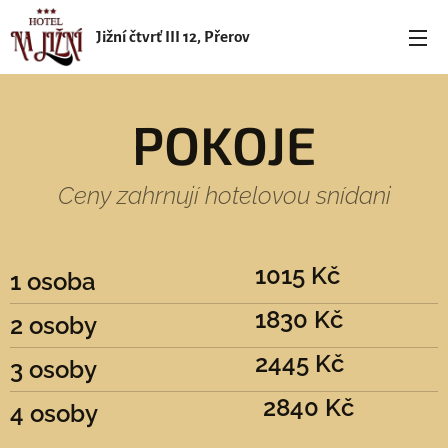
Jižní čtvrť III 12, Přerov
POKOJE
Ceny zahrnují hotelovou snídani
1015 Kč
1 osoba
1830 Kč
2 osoby
2445 Kč
3 osoby
2840 Kč
4 osoby