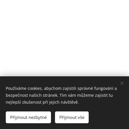
Používáme cookies, abychom zajistili správné fungování a
bezpečnost našich stránek. Tím vám můžeme zajistit tu
nejlepší zkušenost při jejich návštěvě.
Jižní čtvrť III 12, Přerov, PSČ 750 02
Přijmout nezbytné
Přijmout vše
Cookies