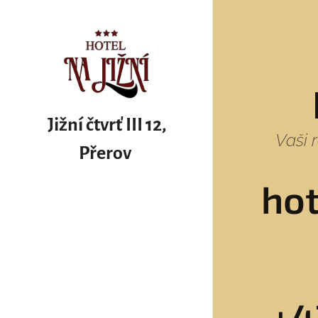
Jižní čtvrť III 12,
Vaši 
Přerov
hot
+4