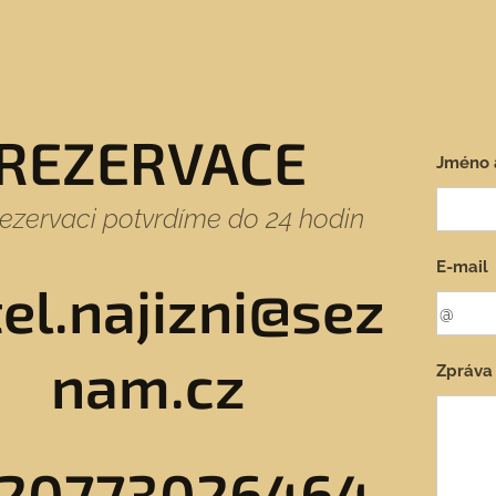
REZERVACE
Jméno 
rezervaci potvrdíme do 24 hodin
E-mail
el.najizni@sez
nam.cz
Zpráva
20773026464